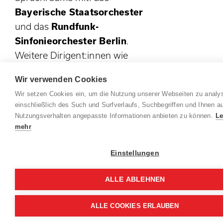
Bayerische Staatsorchester
und das
Rundfunk-
Sinfonieorchester Berlin
.
Weitere Dirigent:innen wie
Marie Jacquot
mit dem
WDR
Wir verwenden Cookies
Sinfonieorchester
und
Wir setzen Cookies ein, um die Nutzung unserer Webseiten zu analys
Solist:innen wie
Julia Fischer
,
einschließlich des Such und Surfverlaufs, Suchbegriffen und Ihnen au
Antoine Tamestit
,
Elisabeth
Nutzungsverhalten angepasste Informationen anbieten zu können.
Le
Leonskaja
und viele mehr
mehr
stehen zudem für das Höchste,
Einstellungen
was die internationale
Konzertszene heute zu bieten
ALLE ABLEHNEN
hat. Die Kammerkonzerte
stehen dem in nichts nach: Mit
ALLE COOKIES ERLAUBEN
dem
Barbican Quartet
, dem