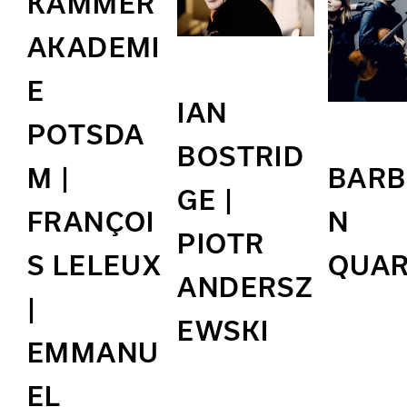
KAMMER
AKADEMI
E
IAN
POTSDA
BOSTRID
M |
BARB
GE |
FRANÇOI
N
PIOTR
S LELEUX
QUAR
ANDERSZ
|
EWSKI
EMMANU
EL