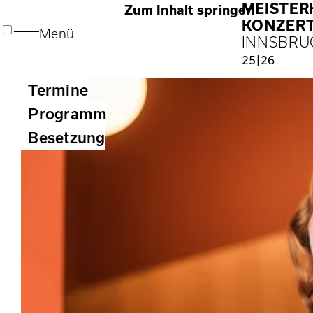
MEISTE
Zum Inhalt springen
KONZER
Menü
INNSBRU
25|26
Termine
Programm
Besetzung