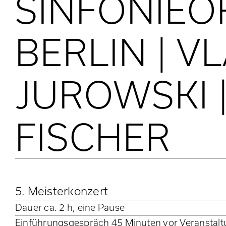
SINFONIEO
BERLIN | V
JUROWSKI |
FISCHER
5. Meisterkonzert
Dauer
ca. 2 h, eine Pause
Einführungsgespräch 45 Minuten vor Veranstal