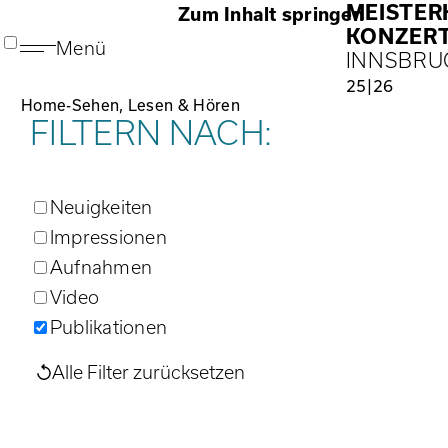
MEISTE
Zum Inhalt springen
KONZER
Menü
INNSBRU
25|26
Home
-
Sehen, Lesen & Hören
FILTERN NACH:
Neuigkeiten
Impressionen
Aufnahmen
Video
Publikationen
Alle Filter zurücksetzen