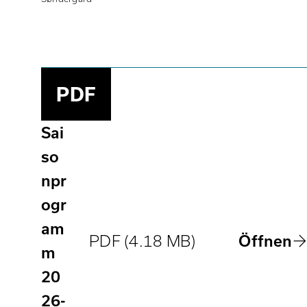
PDF
Sai
so
npr
ogr
am
PDF (4.18 MB)
Öffnen
m
20
26-